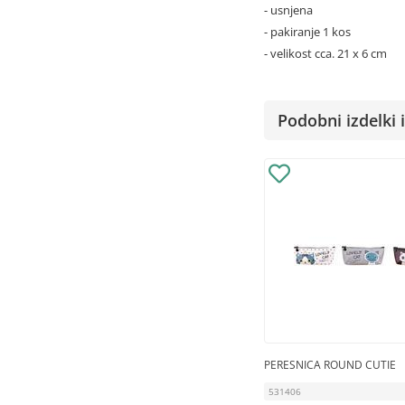
- usnjena
- pakiranje 1 kos
- velikost cca. 21 x 6 cm
Podobni izdelki i
PERESNICA ROUND CUTIE
531406