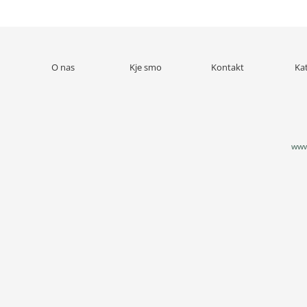
O nas
Kje smo
Kontakt
Ka
www