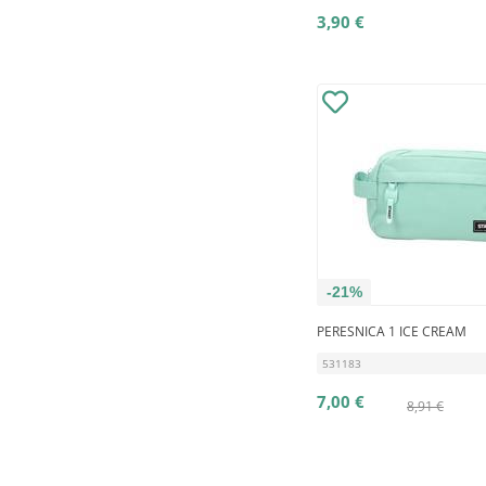
3,90 €
-21%
PERESNICA 1 ICE CREAM
531183
7,00 €
8,91 €