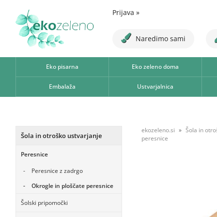
Prijava
»
Naredimo sami
Eko pisarna
Eko zeleno doma
Embalaža
Ustvarjalnica
ekozeleno.si
Šola in otr
Šola in otroško ustvarjanje
peresnice
Peresnice
Peresnice z zadrgo
Okrogle in ploščate peresnice
Šolski pripomočki