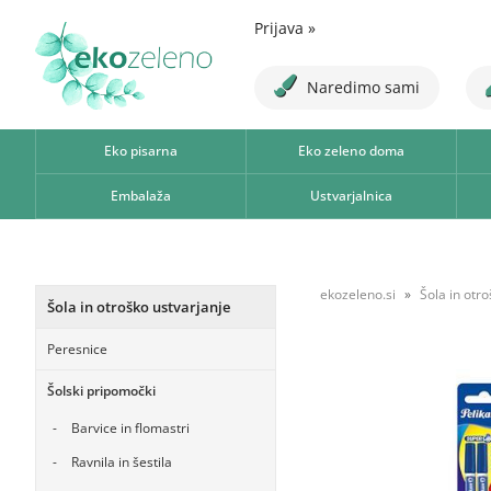
Prijava
»
Naredimo sami
Eko pisarna
Eko zeleno doma
Embalaža
Ustvarjalnica
ekozeleno.si
Šola in otr
Šola in otroško ustvarjanje
Peresnice
Šolski pripomočki
Barvice in flomastri
Ravnila in šestila