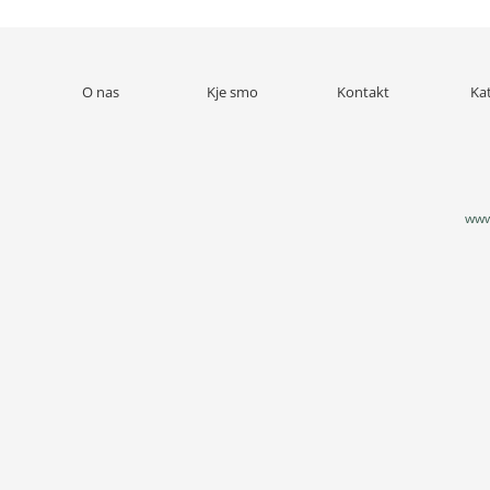
O nas
Kje smo
Kontakt
Ka
www