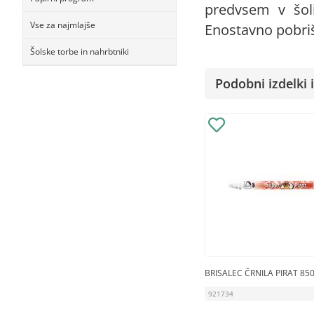
predvsem v šoli
Vse za najmlajše
Enostavno pobriš
Šolske torbe in nahrbtniki
Podobni izdelki i
BRISALEC ČRNILA PIRAT 85
921734