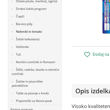
Ostala pisala, markerji, signirji
Drobni šolski program
Čopiči
Barvice jolly
Nalivniki in brisalci
Šolski kalkulatorji
Voščenke
Dodaj na
Tuš
Kemični svinčniki in flomastri
Šilčki, radirke, šestila in tehnični
svinčniki
Šolske in pisarniške
potrebščine
Opis izdelk
Table za pisanje s kredo
Pripomočki za likovni pouk
Visoko kvaliteten
Papirni program