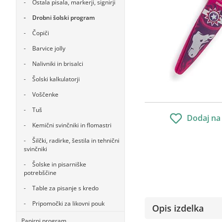
Ostala pisala, markerji, signirji
Drobni šolski program
Čopiči
Barvice jolly
Nalivniki in brisalci
Šolski kalkulatorji
Voščenke
Tuš
Dodaj na
Kemični svinčniki in flomastri
Šilčki, radirke, šestila in tehnični
svinčniki
Šolske in pisarniške
potrebščine
Table za pisanje s kredo
Pripomočki za likovni pouk
Opis izdelka
Papirni program