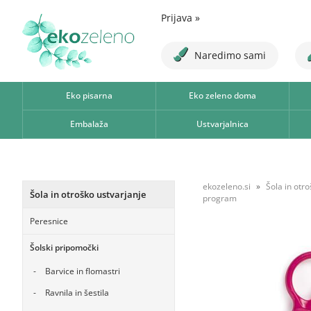
Prijava
»
Naredimo sami
Eko pisarna
Eko zeleno doma
Embalaža
Ustvarjalnica
ekozeleno.si
Šola in otr
Šola in otroško ustvarjanje
program
Peresnice
Šolski pripomočki
Barvice in flomastri
Ravnila in šestila