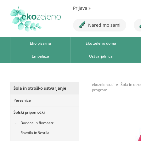
Prijava
»
Naredimo sami
Eko pisarna
Eko zeleno doma
Embalaža
Ustvarjalnica
ekozeleno.si
Šola in otr
Šola in otroško ustvarjanje
program
Peresnice
Šolski pripomočki
Barvice in flomastri
Ravnila in šestila