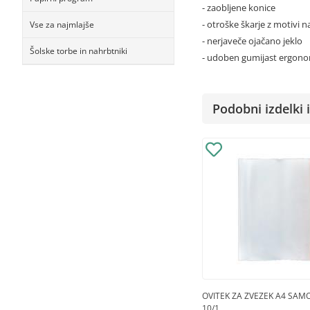
- zaobljene konice
- otroške škarje z motivi na
Vse za najmlajše
- nerjaveče ojačano jeklo
Šolske torbe in nahrbtniki
- udoben gumijast ergono
Podobni izdelki i
OVITEK ZA ZVEZEK A4 SAMO
10/1