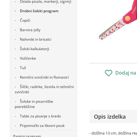
Ostala pisala, markerji, signirji
Drobni šolski program
Čopiči
Barvice jolly
Nalivniki in brisalci
Šolski kalkulatorji
Voščenke
Tuš
Dodaj na
Kemični svinčniki in flomastri
Šilčki, radirke, šestila in tehnični
svinčniki
Šolske in pisarniške
potrebščine
Opis izdelka
Table za pisanje s kredo
Pripomočki za likovni pouk
- dolžina 13 cm, dolžina re
Papirni program