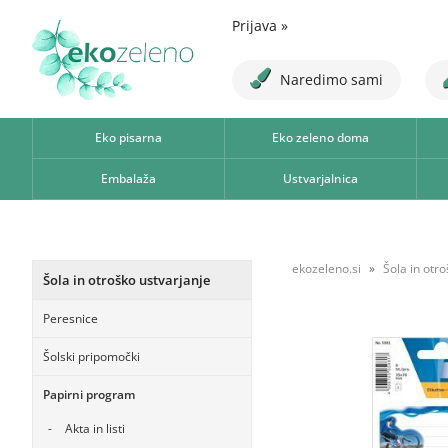
Prijava
»
Naredimo sami
Eko pisarna
Eko zeleno doma
Embalaža
Ustvarjalnica
ekozeleno.si
Šola in otr
Šola in otroško ustvarjanje
Peresnice
Šolski pripomočki
Papirni program
Akta in listi