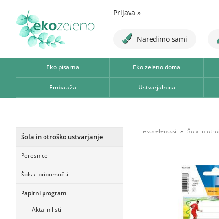
Prijava
»
Naredimo sami
Eko pisarna
Eko zeleno doma
Embalaža
Ustvarjalnica
ekozeleno.si
Šola in otr
Šola in otroško ustvarjanje
Peresnice
Šolski pripomočki
Papirni program
Akta in listi