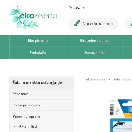
Prijava
»
Naredimo sami
Eko pisarna
Eko zeleno doma
Embalaža
Ustvarjalnica
ekozeleno.si
Šola in otr
Šola in otroško ustvarjanje
Peresnice
Šolski pripomočki
Papirni program
Akta in listi