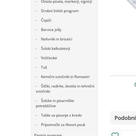
Ostala pisala, markerji, signirji
Drobni šolski program
Čopiči
Barvice jolly
Nalivniki in brisalci
Šolski kalkulatorji
Voščenke
Tuš
Kemični svinčniki in flomastri
Šilčki, radirke, šestila in tehnični
svinčniki
Šolske in pisarniške
potrebščine
Table za pisanje s kredo
Podobni 
Pripomočki za likovni pouk
Papirni program