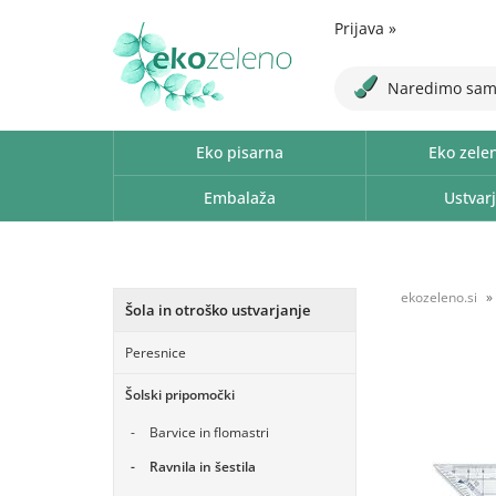
Prijava
»
Naredimo sam
Eko pisarna
Eko zele
Embalaža
Ustvarj
ekozeleno.si
Šola in otroško ustvarjanje
Peresnice
Šolski pripomočki
Barvice in flomastri
Ravnila in šestila