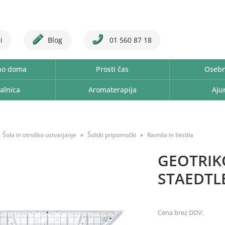
i
Blog
01 560 87 18
no doma
Prosti čas
Osebn
alnica
Aromaterapija
Aju
Šola in otroško ustvarjanje
Šolski pripomočki
Ravnila in šestila
GEOTRIK
STAEDTL
Cena brez DDV: