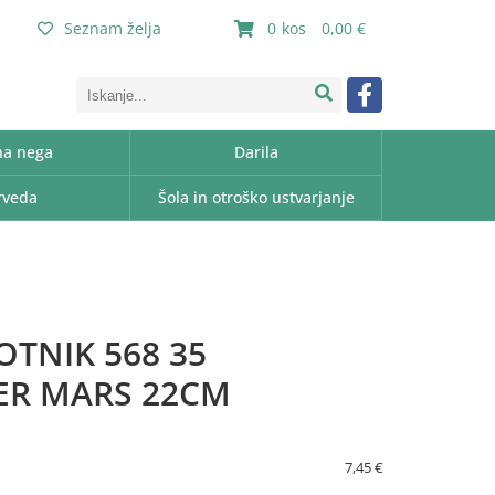
Seznam želja
0
0,00
a nega
Darila
rveda
Šola in otroško ustvarjanje
OTNIK 568 35
ER MARS 22CM
7,45 €