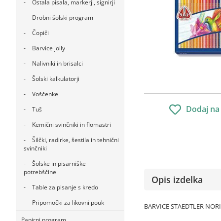
Ostala pisala, markerji, signirji
Drobni šolski program
Čopiči
Barvice jolly
Nalivniki in brisalci
Šolski kalkulatorji
Voščenke
Dodaj na
Tuš
Kemični svinčniki in flomastri
Šilčki, radirke, šestila in tehnični
svinčniki
Šolske in pisarniške
potrebščine
Opis izdelka
Table za pisanje s kredo
Pripomočki za likovni pouk
BARVICE STAEDTLER NORI
Papirni program