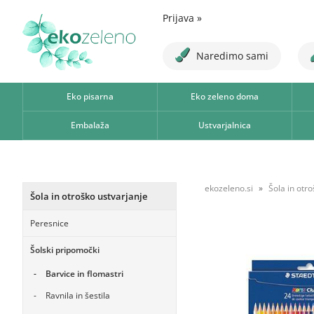
Prijava
»
Naredimo sami
Eko pisarna
Eko zeleno doma
Embalaža
Ustvarjalnica
ekozeleno.si
Šola in otr
Šola in otroško ustvarjanje
Peresnice
Šolski pripomočki
Barvice in flomastri
Ravnila in šestila