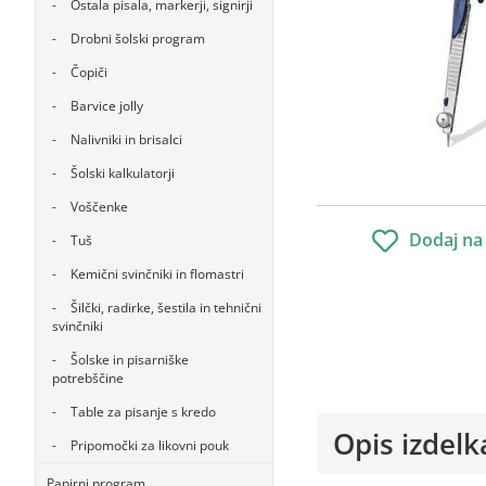
Ostala pisala, markerji, signirji
Drobni šolski program
Čopiči
Barvice jolly
Nalivniki in brisalci
Šolski kalkulatorji
Voščenke
Dodaj na
Tuš
Kemični svinčniki in flomastri
Šilčki, radirke, šestila in tehnični
svinčniki
Šolske in pisarniške
potrebščine
Table za pisanje s kredo
Opis izdelk
Pripomočki za likovni pouk
Papirni program