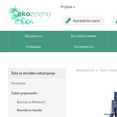
Prijava
»
Naredimo sami
Eko pisarna
Eko zeleno doma
Embalaža
Ustvarjalnica
ekozeleno.si
Šola in otr
Šola in otroško ustvarjanje
Peresnice
Šolski pripomočki
Barvice in flomastri
Ravnila in šestila