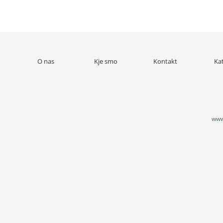
O nas
Kje smo
Kontakt
Ka
www