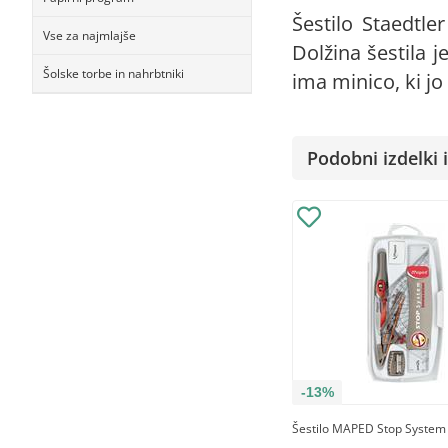
Šestilo Staedtle
Vse za najmlajše
Dolžina šestila 
Šolske torbe in nahrbtniki
ima minico, ki j
Podobni izdelki i
-13%
Šestilo MAPED Stop System