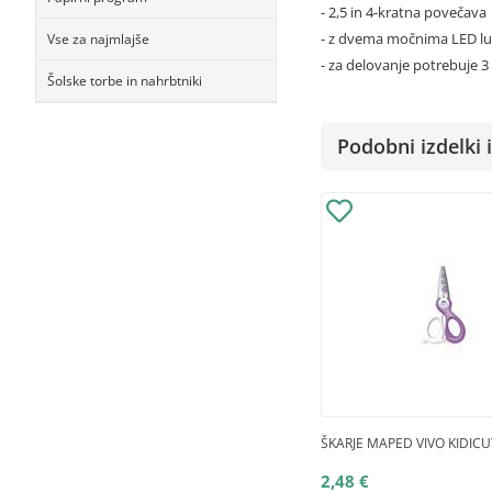
- 2,5 in 4-kratna povečava
- z dvema močnima LED l
Vse za najmlajše
- za delovanje potrebuje 3
Šolske torbe in nahrbtniki
Podobni izdelki i
ŠKARJE MAPED VIVO KIDIC
2,48 €