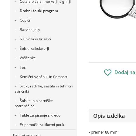
Ostala pisala, markerji, signirji
Drobni šolski program
Čopiči
Barvice jolly
Nalivniki in brisalci
Šolski kalkulatorji
Voščenke
Tuš
Dodaj na
Kemični svinčniki in flomastri
Šilčki, radirke, šestila in tehnični
svinčniki
Šolske in pisarniške
potrebščine
Opis izdelka
Table za pisanje s kredo
Pripomočki za likovni pouk
- premer 88 mm
Papirni program