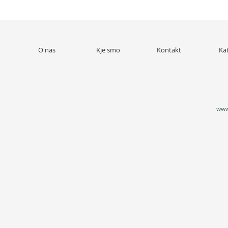
O nas
Kje smo
Kontakt
Ka
www