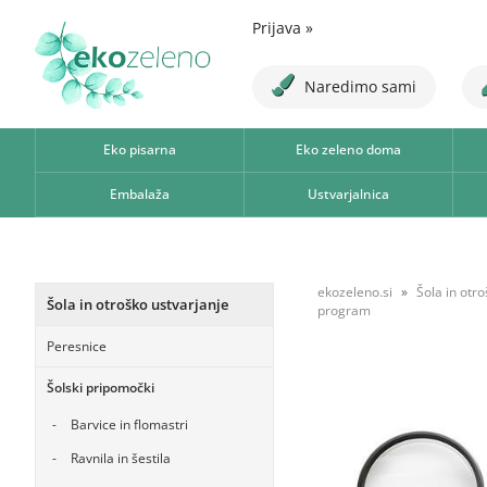
Prijava
»
Naredimo sami
Eko pisarna
Eko zeleno doma
Embalaža
Ustvarjalnica
ekozeleno.si
Šola in otr
Šola in otroško ustvarjanje
program
Peresnice
Šolski pripomočki
Barvice in flomastri
Ravnila in šestila