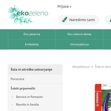
Prijava
»
Naredimo sami
Eko pisarna
Eko zeleno doma
Embalaža
Ustvarjalnica
ekozeleno.si
Šola in otr
Šola in otroško ustvarjanje
Peresnice
Šolski pripomočki
Barvice in flomastri
Ravnila in šestila