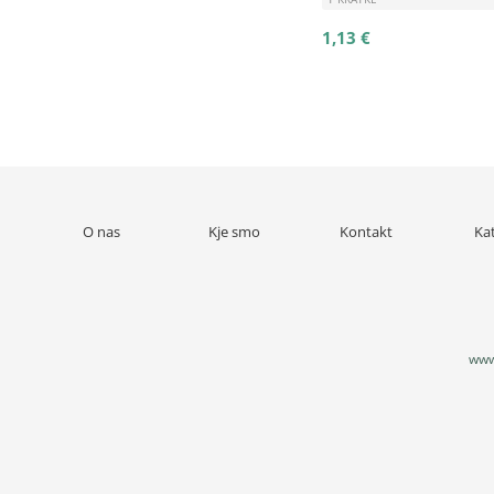
1,13 €
O nas
Kje smo
Kontakt
Ka
www