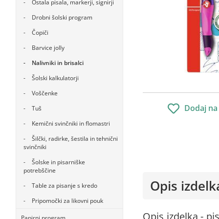
Ostala pisala, markerji, signirji
Drobni šolski program
Čopiči
Barvice jolly
Nalivniki in brisalci
Šolski kalkulatorji
Voščenke
Dodaj na
Tuš
Kemični svinčniki in flomastri
Šilčki, radirke, šestila in tehnični
svinčniki
Šolske in pisarniške
potrebščine
Opis izdelk
Table za pisanje s kredo
Pripomočki za likovni pouk
Opis izdelka - p
Papirni program