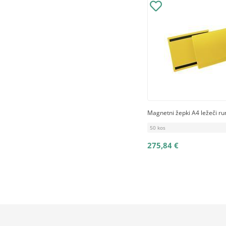
Magnetni žepki A4 ležeči r
50 kos
275,84 €