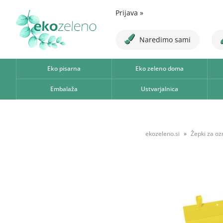
Prijava
»
Naredimo sami
Eko pisarna
Eko zeleno doma
Embalaža
Ustvarjalnica
ekozeleno.si
Žepki za oz