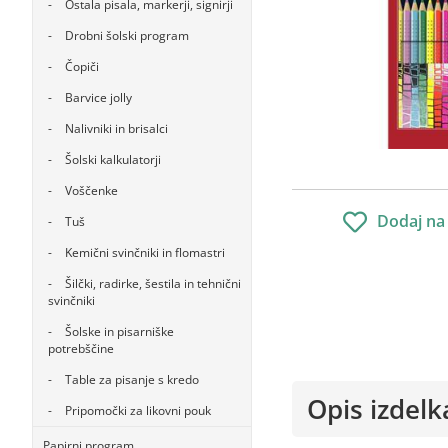
Ostala pisala, markerji, signirji
Drobni šolski program
Čopiči
Barvice jolly
Nalivniki in brisalci
Šolski kalkulatorji
Voščenke
Dodaj na
Tuš
Kemični svinčniki in flomastri
Šilčki, radirke, šestila in tehnični
svinčniki
Šolske in pisarniške
potrebščine
Table za pisanje s kredo
Opis izdelk
Pripomočki za likovni pouk
Papirni program