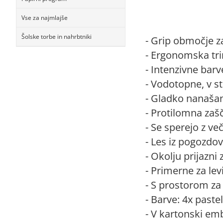
Vse za najmlajše
Šolske torbe in nahrbtniki
- Grip območje za
- Ergonomska tri
- Intenzivne barv
- Vodotopne, v st
- Gladko nanašan
- Protilomna zašč
- Se sperejo z več
- Les iz pogozdov
- Okolju prijazni
- Primerne za lev
- S prostorom za
- Barve: 4x paste
- V kartonski emb