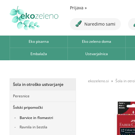
Prijava
»
Naredimo sami
Eko pisarna
Eko zeleno doma
Embalaža
Ustvarjalnica
ekozeleno.si
Šola in otr
Šola in otroško ustvarjanje
Peresnice
Šolski pripomočki
Barvice in flomastri
Ravnila in šestila