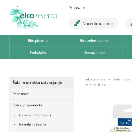
Prijava
»
Naredimo sami
Eko pisarna
Eko zeleno doma
Embalaža
Ustvarjalnica
ekozeleno.si
Šola in otr
Šola in otroško ustvarjanje
markerji, signirji
Peresnice
Šolski pripomočki
Barvice in flomastri
Ravnila in šestila