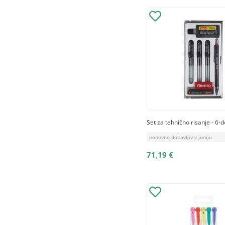
Set za tehnično risanje - 6-d
ponovno dobavljiv v juniju
71,19 €