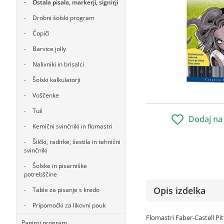
Ostala pisala, markerji, signirji
Drobni šolski program
Čopiči
Barvice jolly
Nalivniki in brisalci
Šolski kalkulatorji
Voščenke
Tuš
Dodaj na
Kemični svinčniki in flomastri
Šilčki, radirke, šestila in tehnični
svinčniki
Šolske in pisarniške
potrebščine
Opis izdelka
Table za pisanje s kredo
Pripomočki za likovni pouk
Flomastri Faber-Castell Pit
Papirni program