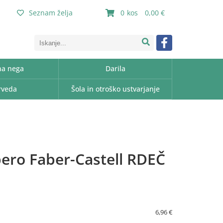
Seznam želja
0
0,00
a nega
Darila
rveda
Šola in otroško ustvarjanje
pero Faber-Castell RDEČ
6,96 €