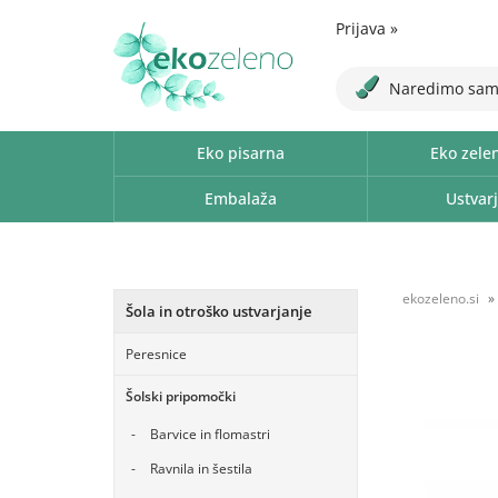
Prijava
»
Naredimo sam
Eko pisarna
Eko zele
Embalaža
Ustvarj
ekozeleno.si
Šola in otroško ustvarjanje
Peresnice
Šolski pripomočki
Barvice in flomastri
Ravnila in šestila