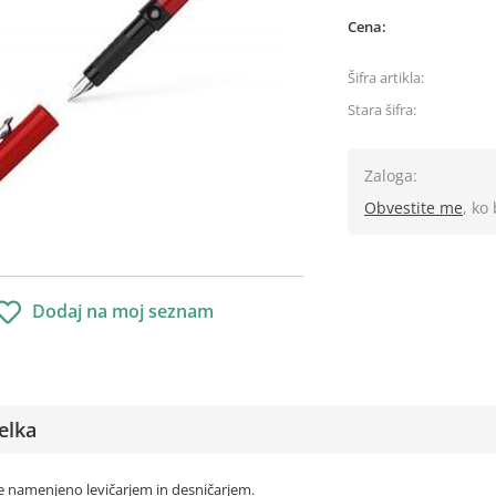
Cena:
Šifra artikla:
Stara šifra:
Zaloga:
Obvestite me
, ko
Dodaj na moj seznam
elka
e namenjeno levičarjem in desničarjem.