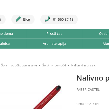
i
Blog
01 560 87 18
no doma
Prosti čas
Osebn
alnica
Aromaterapija
Aju
Šola in otroško ustvarjanje
Šolski pripomočki
Nalivniki in brisalci
Nalivno 
FABER CASTEL
Cena brez DDV: