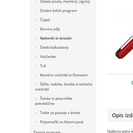
Ostala pisala, markerji, signirji
Drobni šolski program
Čopiči
Barvice jolly
Nalivniki in brisalci
Šolski kalkulatorji
Voščenke
Tuš
Kemični svinčniki in flomastri
Šilčki, radirke, šestila in tehnični
svinčniki
Šolske in pisarniške
potrebščine
Table za pisanje s kredo
Opis izd
Pripomočki za likovni pouk
Nalivno pero j
Papirni program