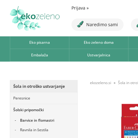
Prijava
»
Naredimo sami
Eko pisarna
Eko zeleno doma
Embalaža
Ustvarjalnica
ekozeleno.si
Šola in otr
Šola in otroško ustvarjanje
Peresnice
Šolski pripomočki
Barvice in flomastri
Ravnila in šestila