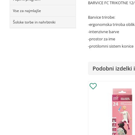
BARVICE FC TRIKOTNE 12/
Vse za najmlajše
Barvice trirobe:
Šolske torbe in nahrbtniki
-ergonomska triroba oblik
-intenzivne barve
-prostor za ime
-protilomni sistem konice
Podobni izdelki i