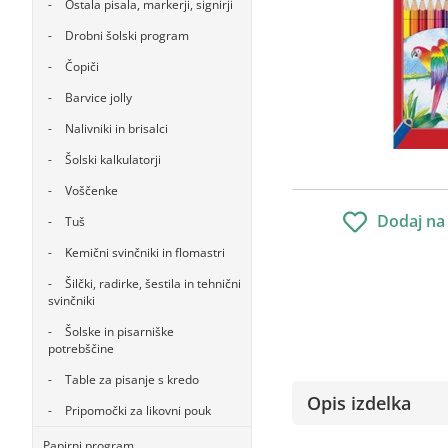
Ostala pisala, markerji, signirji
Drobni šolski program
Čopiči
Barvice jolly
Nalivniki in brisalci
Šolski kalkulatorji
Voščenke
Dodaj na
Tuš
Kemični svinčniki in flomastri
Šilčki, radirke, šestila in tehnični
svinčniki
Šolske in pisarniške
potrebščine
Table za pisanje s kredo
Opis izdelka
Pripomočki za likovni pouk
Papirni program