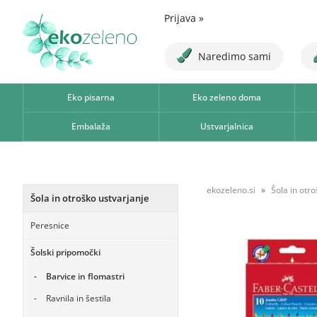
Prijava
»
Naredimo sami
Eko pisarna
Eko zeleno doma
Embalaža
Ustvarjalnica
ekozeleno.si
Šola in otr
Šola in otroško ustvarjanje
Peresnice
Šolski pripomočki
Barvice in flomastri
Ravnila in šestila