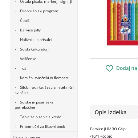
Ostala pisala, markerji, signirji
Drobni šolski program
Čopiči
Barvice jolly
Nalivniki in brisalci
Šolski kalkulatorji
Voščenke
Dodaj na
Tuš
Kemični svinčniki in flomastri
Šilčki, radirke, šestila in tehnični
svinčniki
Šolske in pisarniške
potrebščine
Opis izdelka
Table za pisanje s kredo
Pripomočki za likovni pouk
Barvice JUMBO Grip:
-10/1 +čopič
Papirni program