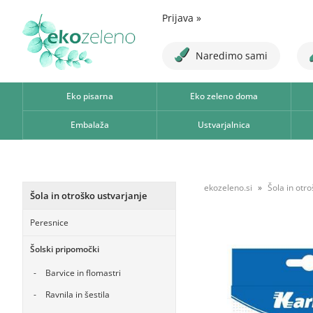
Prijava
»
Naredimo sami
Eko pisarna
Eko zeleno doma
Embalaža
Ustvarjalnica
ekozeleno.si
Šola in otr
Šola in otroško ustvarjanje
Peresnice
Šolski pripomočki
Barvice in flomastri
Ravnila in šestila