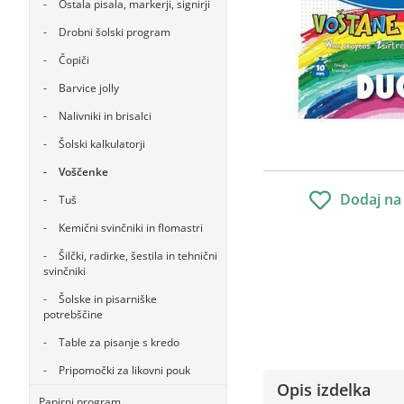
Ostala pisala, markerji, signirji
Drobni šolski program
Čopiči
Barvice jolly
Nalivniki in brisalci
Šolski kalkulatorji
Voščenke
Dodaj na
Tuš
Kemični svinčniki in flomastri
Šilčki, radirke, šestila in tehnični
svinčniki
Šolske in pisarniške
potrebščine
Table za pisanje s kredo
Pripomočki za likovni pouk
Opis izdelka
Papirni program