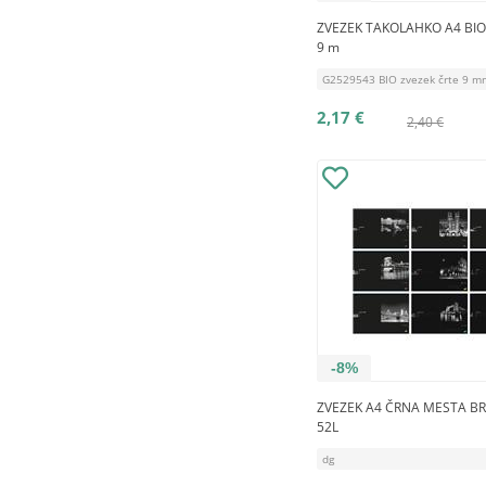
ZVEZEK TAKOLAHKO A4 BIO 
9 m
G2529543 BIO zvezek črte 9 mm
2,17 €
2,40 €
-8%
ZVEZEK A4 ČRNA MESTA B
52L
dg