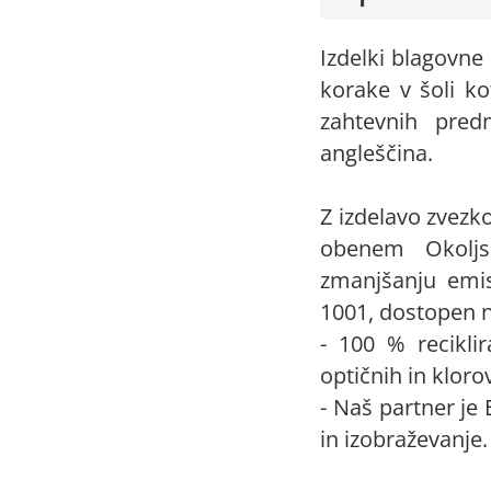
Izdelki blagovn
korake v šoli ko
zahtevnih predm
angleščina.
Z izdelavo zvezk
obenem Okoljs
zmanjšanju emisi
1001, dostopen 
- 100 % reciklir
optičnih in klorov
- Naš partner j
in izobraževanje.