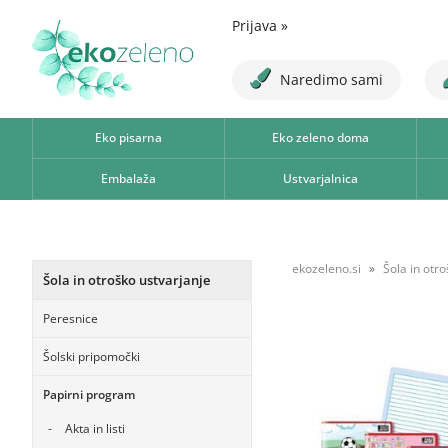
Prijava
»
Naredimo sami
Eko pisarna
Eko zeleno doma
Embalaža
Ustvarjalnica
ekozeleno.si
Šola in otr
Šola in otroško ustvarjanje
Peresnice
Šolski pripomočki
Papirni program
Akta in listi