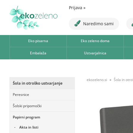
Prijava
»
Naredimo sami
Eko pisarna
Eko zeleno doma
Embalaža
Ustvarjalnica
ekozeleno.si
Šola in otr
Šola in otroško ustvarjanje
Peresnice
Šolski pripomočki
Papirni program
Akta in listi