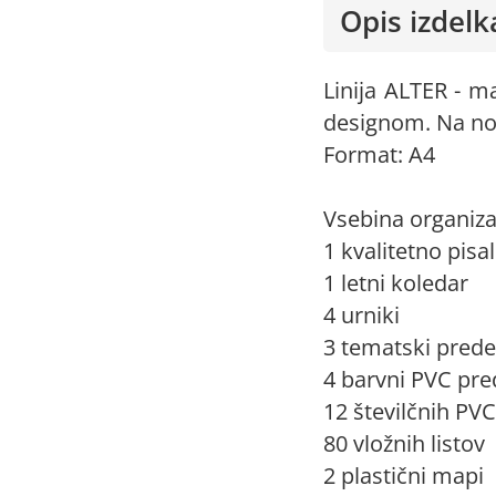
Opis izdelk
Linija ALTER - m
designom. Na notr
Format: A4
Vsebina organiza
1 kvalitetno pisa
1 letni koledar
4 urniki
3 tematski prede
4 barvni PVC pre
12 številčnih PV
80 vložnih listov
2 plastični mapi