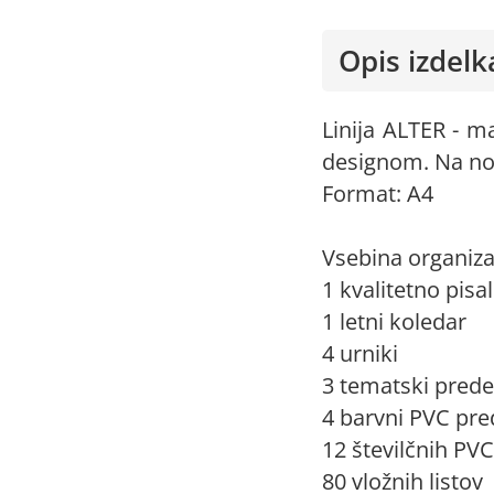
Opis izdelk
Linija ALTER - m
designom. Na notr
Format: A4
Vsebina organiza
1 kvalitetno pisa
1 letni koledar
4 urniki
3 tematski prede
4 barvni PVC pre
12 številčnih PV
80 vložnih listov