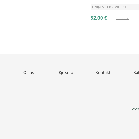
LINIJA ALTER 2F200021
52,00 €
58,66 €
O nas
Kje smo
Kontakt
Ka
www