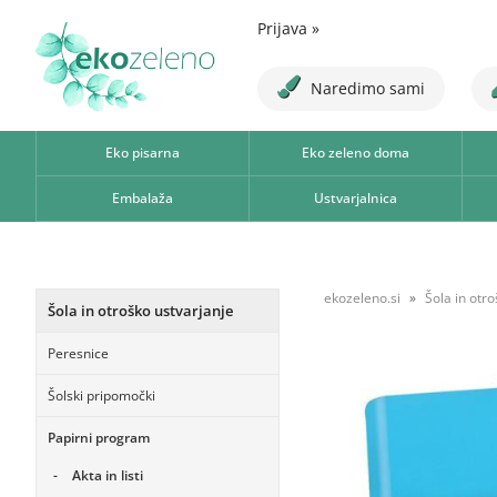
Prijava
»
Naredimo sami
Eko pisarna
Eko zeleno doma
Embalaža
Ustvarjalnica
ekozeleno.si
Šola in otr
Šola in otroško ustvarjanje
Peresnice
Šolski pripomočki
Papirni program
Akta in listi