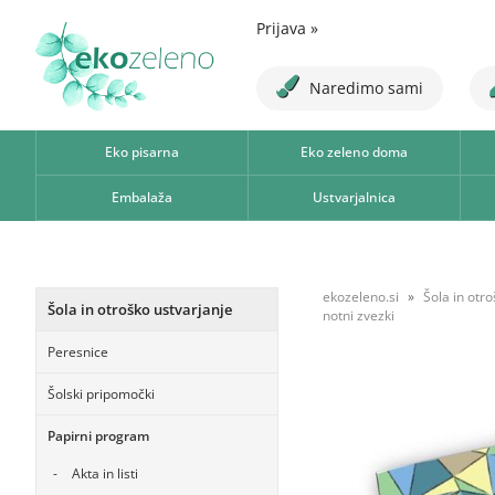
Prijava
»
Naredimo sami
Eko pisarna
Eko zeleno doma
Embalaža
Ustvarjalnica
ekozeleno.si
Šola in otr
Šola in otroško ustvarjanje
notni zvezki
Peresnice
Šolski pripomočki
Papirni program
Akta in listi