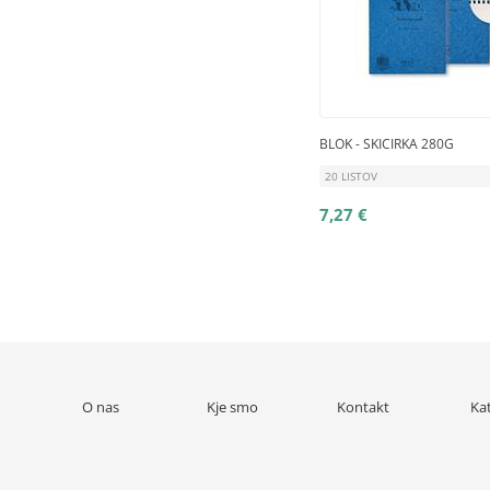
BLOK - SKICIRKA 280G
20 LISTOV
7,27 €
O nas
Kje smo
Kontakt
Ka