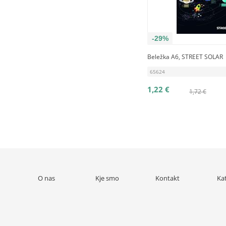
-29%
Beležka A6, STREET SOLAR
65624
1,22 €
1,72 €
O nas
Kje smo
Kontakt
Ka