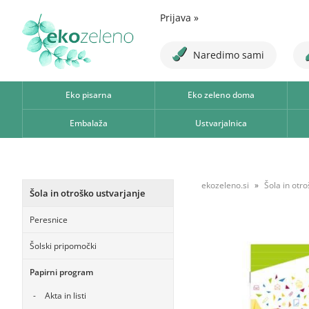
Prijava
»
Naredimo sami
Eko pisarna
Eko zeleno doma
Embalaža
Ustvarjalnica
ekozeleno.si
Šola in otr
Šola in otroško ustvarjanje
Peresnice
Šolski pripomočki
Papirni program
Akta in listi