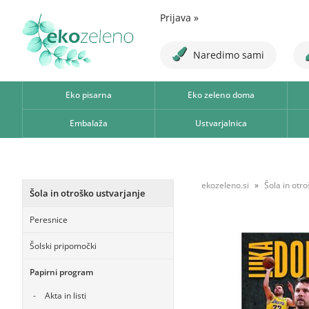
Prijava
»
Naredimo sami
Eko pisarna
Eko zeleno doma
Embalaža
Ustvarjalnica
ekozeleno.si
Šola in otr
Šola in otroško ustvarjanje
Peresnice
Šolski pripomočki
Papirni program
Akta in listi