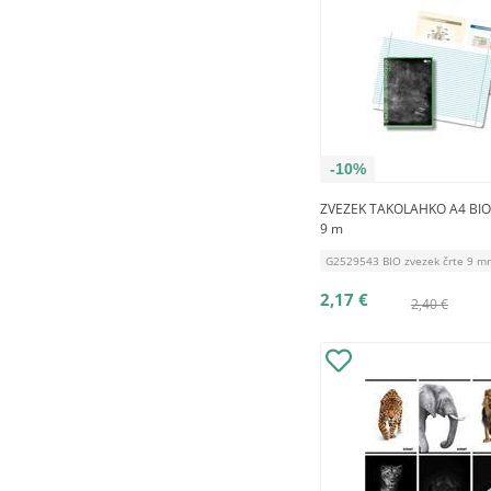
-10%
ZVEZEK TAKOLAHKO A4 BIO 
9 m
G2529543 BIO zvezek črte 9 mm
2,17 €
2,40 €