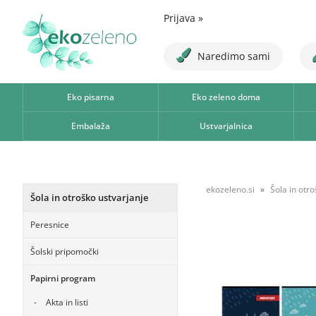
Prijava
»
Naredimo sami
Eko pisarna
Eko zeleno doma
Embalaža
Ustvarjalnica
ekozeleno.si
Šola in otr
Šola in otroško ustvarjanje
Peresnice
Šolski pripomočki
Papirni program
Akta in listi