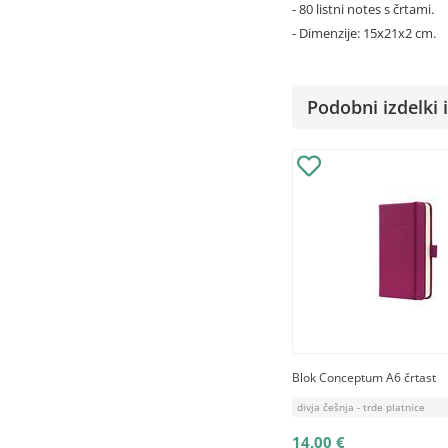
- 80 listni notes s črtami.
- Dimenzije: 15x21x2 cm.
Podobni izdelki i
Blok Conceptum A6 črtast
divja češnja - trde platnice
14,00 €