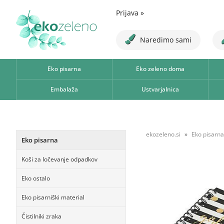
Prijava
»
Naredimo sami
Eko pisarna
Eko zeleno doma
Embalaža
Ustvarjalnica
ekozeleno.si
Eko pisarna
Eko pisarna
Koši za ločevanje odpadkov
Eko ostalo
Eko pisarniški material
Čistilniki zraka