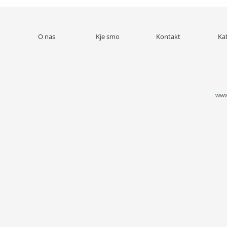
O nas
Kje smo
Kontakt
Ka
www