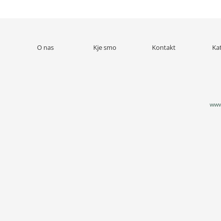
O nas
Kje smo
Kontakt
Ka
www