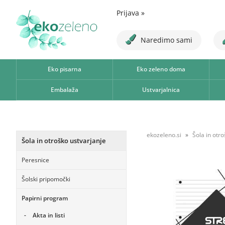
Prijava
»
Naredimo sami
Eko pisarna
Eko zeleno doma
Embalaža
Ustvarjalnica
ekozeleno.si
Šola in otr
Šola in otroško ustvarjanje
Peresnice
Šolski pripomočki
Papirni program
Akta in listi