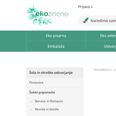
Prijava
»
Naredimo sam
Eko pisarna
Eko zele
Embalaža
Ustvarj
ekozeleno.si
Šola in otroško ustvarjanje
Peresnice
Šolski pripomočki
Barvice in flomastri
Ravnila in šestila