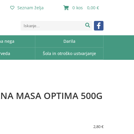
Seznam želja
0
0,00
a nega
Darila
rveda
Šola in otroško ustvarjanje
NA MASA OPTIMA 500G
2,80 €