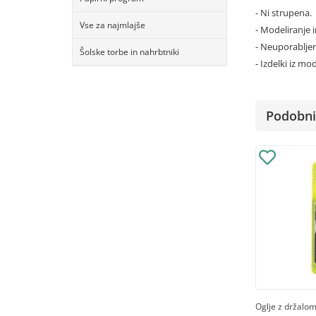
- Ni strupena.
Vse za najmlajše
- Modeliranje 
- Neuporablje
Šolske torbe in nahrbtniki
- Izdelki iz m
Podobni 
Oglje z držalom 