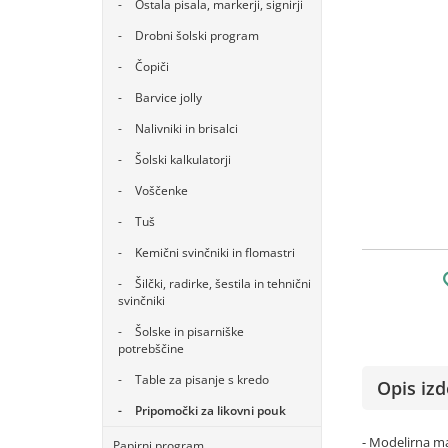
Ostala pisala, markerji, signirji
Drobni šolski program
Čopiči
Barvice jolly
Nalivniki in brisalci
Šolski kalkulatorji
Voščenke
Tuš
Kemični svinčniki in flomastri
Šilčki, radirke, šestila in tehnični
svinčniki
Šolske in pisarniške
potrebščine
Table za pisanje s kredo
Opis izd
Pripomočki za likovni pouk
- Modelirna ma
Papirni program