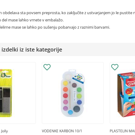
in obdelava sta povsem preprosta, ko zaključite z ustvarjanjem jo le pustite n
n del mase lahko vrnete v embalažo.
odelirne mase se lahko po sušenju pobarvajo z raznimi barvami.
izdelki iz iste kategorije
Jolly
VODENKE KARBON 10/1
PLASTELIN MA