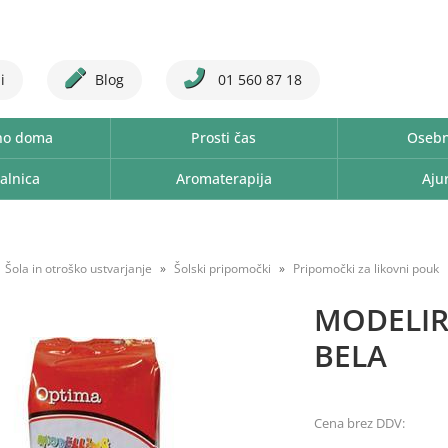
i
Blog
01 560 87 18
no doma
Prosti čas
Osebn
alnica
Aromaterapija
Aju
Šola in otroško ustvarjanje
Šolski pripomočki
Pripomočki za likovni pouk
MODELIR
BELA
Cena brez DDV: