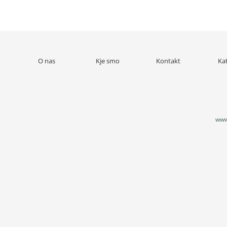
O nas
Kje smo
Kontakt
Ka
www