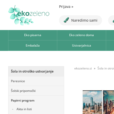
Prijava
»
Naredimo sami
Eko pisarna
Eko zeleno doma
Embalaža
Ustvarjalnica
ekozeleno.si
Šola in otr
Šola in otroško ustvarjanje
Peresnice
Šolski pripomočki
Papirni program
Akta in listi