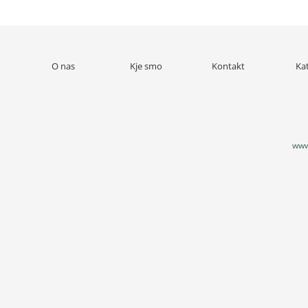
O nas
Kje smo
Kontakt
Ka
www