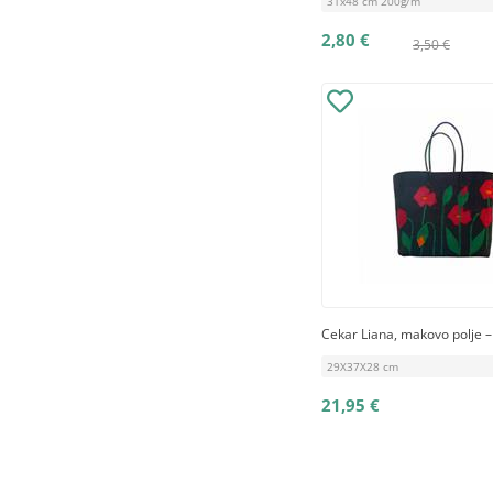
31x48 cm 200g/m
2,80 €
3,50 €
Cekar Liana, makovo polje –
29X37X28 cm
21,95 €