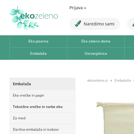
Prijava
»
Naredimo sami
Eko pisarna
Eko zeleno doma
Embalaža
Ustvarjalnica
ekozeleno.si
Embalaža
Embalaža
Eko vrečke in papir
Tekstilne vrečke in torbe eko
Za med
Darilna embalaža in trakovi