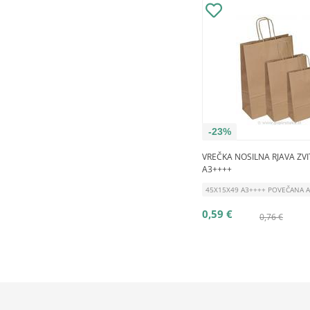
-23%
VREČKA NOSILNA RJAVA ZVI
A3++++
45X15X49 A3++++ POVEČANA 
0,59 €
0,76 €