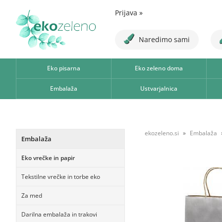
Prijava
»
Naredimo sami
Eko pisarna
Eko zeleno doma
Embalaža
Ustvarjalnica
ekozeleno.si
Embalaža
Embalaža
Eko vrečke in papir
Tekstilne vrečke in torbe eko
Za med
Darilna embalaža in trakovi