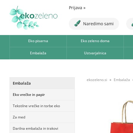
Prijava
»
Naredimo sami
Eko pisarna
Eko zeleno doma
Embalaža
Ustvarjalnica
ekozeleno.si
Embalaža
Embalaža
Eko vrečke in papir
Tekstilne vrečke in torbe eko
Za med
Darilna embalaža in trakovi