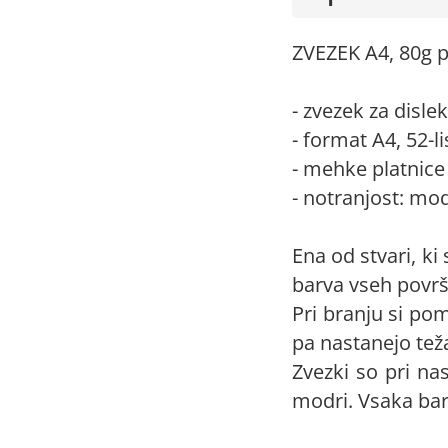
ZVEZEK A4, 80g pa
- zvezek za disle
- format A4, 52-li
- mehke platnice 
- notranjost: mo
Ena od stvari, ki
barva vseh površi
Pri branju si pom
pa nastanejo tež
Zvezki so pri nas
modri. Vsaka bar