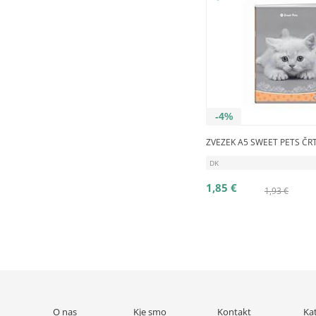
-4%
ZVEZEK A5 SWEET PETS ČRT
DK
1,85 €
1,93 €
O nas
Kje smo
Kontakt
Ka