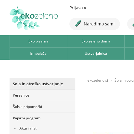
Prijava
»
Naredimo sami
Eko pisarna
Eko zeleno doma
Embalaža
Ustvarjalnica
ekozeleno.si
Šola in otr
Šola in otroško ustvarjanje
Peresnice
Šolski pripomočki
Papirni program
Akta in listi