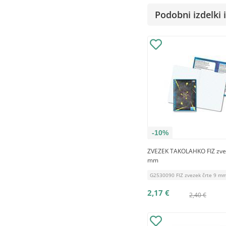
Podobni izdelki i
-10%
ZVEZEK TAKOLAHKO FIZ zvez
mm
G2530090 FIZ zvezek črte 9 mm
2,17 €
2,40 €