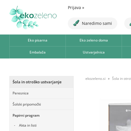
Prijava
»
Naredimo sami
Eko pisarna
Eko zeleno doma
Embalaža
Ustvarjalnica
ekozeleno.si
Šola in otr
Šola in otroško ustvarjanje
Peresnice
Šolski pripomočki
Papirni program
Akta in listi