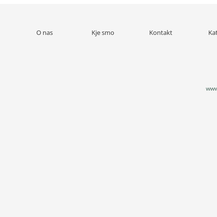
O nas
Kje smo
Kontakt
Ka
www