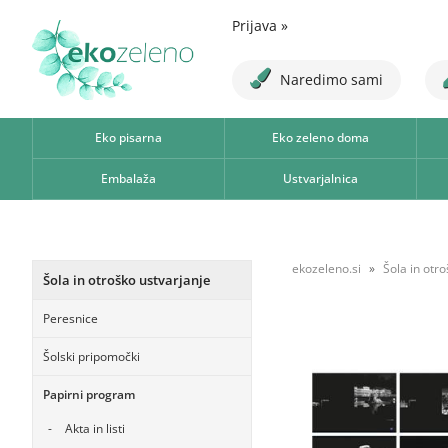
Prijava
»
Naredimo sami
Eko pisarna
Eko zeleno doma
Embalaža
Ustvarjalnica
ekozeleno.si
Šola in otr
Šola in otroško ustvarjanje
Peresnice
Šolski pripomočki
Papirni program
Akta in listi