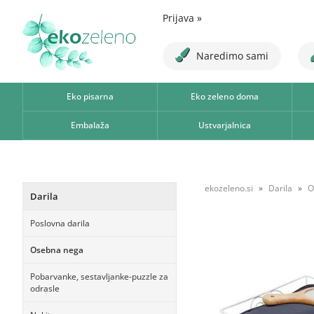
Prijava
»
Naredimo sami
Eko pisarna
Eko zeleno doma
Embalaža
Ustvarjalnica
ekozeleno.si
Darila
O
Darila
Poslovna darila
Osebna nega
Pobarvanke, sestavljanke-puzzle za
odrasle