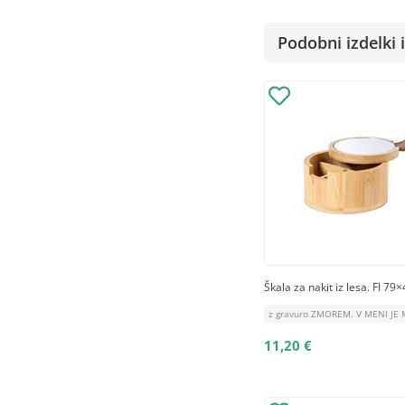
Podobni izdelki i
Škala za nakit iz lesa. FI 7
z gravuro ZMOREM. V MENI JE
11,20 €