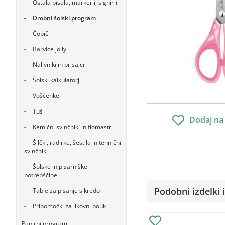
Ostala pisala, markerji, signirji
Drobni šolski program
Čopiči
Barvice jolly
Nalivniki in brisalci
Šolski kalkulatorji
Voščenke
Tuš
Dodaj na
Kemični svinčniki in flomastri
Šilčki, radirke, šestila in tehnični
svinčniki
Šolske in pisarniške
potrebščine
Podobni izdelki i
Table za pisanje s kredo
Pripomočki za likovni pouk
Papirni program