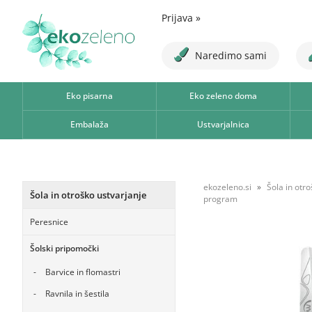
Prijava
»
Naredimo sami
Eko pisarna
Eko zeleno doma
Embalaža
Ustvarjalnica
ekozeleno.si
Šola in otr
Šola in otroško ustvarjanje
program
Peresnice
Šolski pripomočki
Barvice in flomastri
Ravnila in šestila