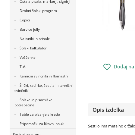
Ostala pisala, markerji, signirji
Drobni šolski program
Čopiči
Barvice jolly
Nalivniki in brisalci
Šolski kalkulatorji
Voščenke
Dodaj na
Tuš
Kemični svinčniki in flomastri
Šilčki, radirke, šestila in tehnični
svinčniki
Šolske in pisarniške
potrebščine
Opis izdelka
Table za pisanje s kredo
Pripomočki za likovni pouk
Šestilo ima metalno držalo 
Papirni program