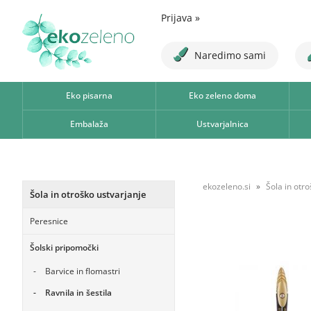
Prijava
»
Naredimo sami
Eko pisarna
Eko zeleno doma
Embalaža
Ustvarjalnica
ekozeleno.si
Šola in otr
Šola in otroško ustvarjanje
Peresnice
Šolski pripomočki
Barvice in flomastri
Ravnila in šestila