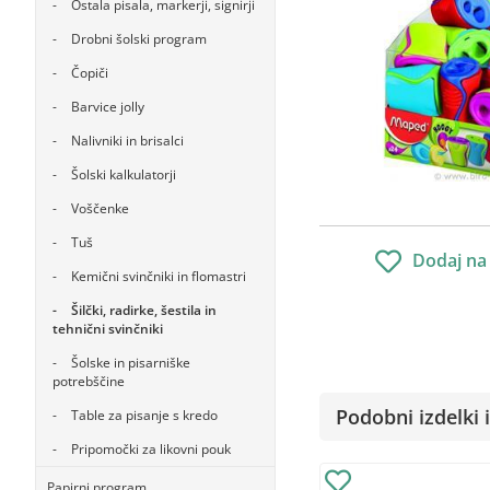
Ostala pisala, markerji, signirji
Drobni šolski program
Čopiči
Barvice jolly
Nalivniki in brisalci
Šolski kalkulatorji
Voščenke
Tuš
Dodaj na
Kemični svinčniki in flomastri
Šilčki, radirke, šestila in
tehnični svinčniki
Šolske in pisarniške
potrebščine
Podobni izdelki i
Table za pisanje s kredo
Pripomočki za likovni pouk
Papirni program