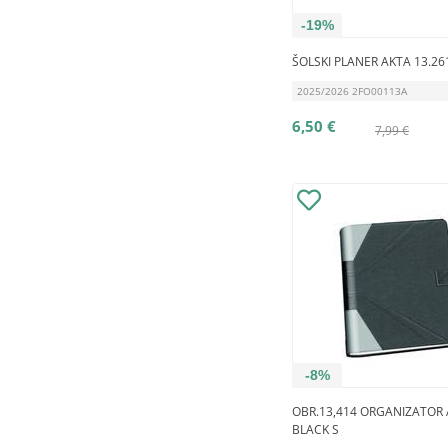
-19%
ŠOLSKI PLANER AKTA 13.2
2025/2026 2FO00113A
6,50 €
7,99 €
-8%
OBR.13,414 ORGANIZATOR 
BLACK S