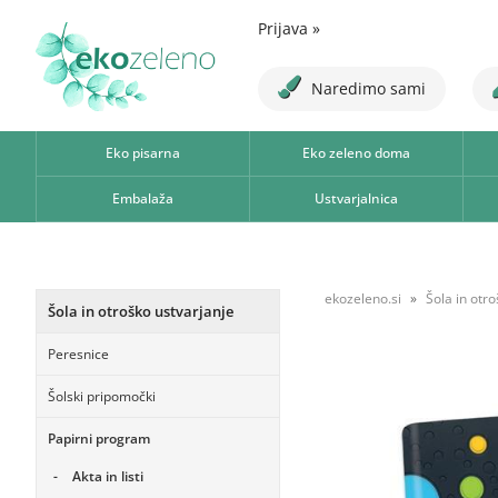
Prijava
»
Naredimo sami
Eko pisarna
Eko zeleno doma
Embalaža
Ustvarjalnica
ekozeleno.si
Šola in otr
Šola in otroško ustvarjanje
Peresnice
Šolski pripomočki
Papirni program
Akta in listi