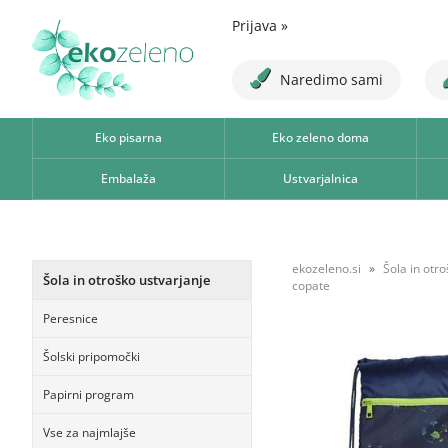
Prijava
»
Naredimo sami
Eko pisarna
Eko zeleno doma
Embalaža
Ustvarjalnica
ekozeleno.si
Šola in otr
Šola in otroško ustvarjanje
copate
Peresnice
Šolski pripomočki
Papirni program
Vse za najmlajše