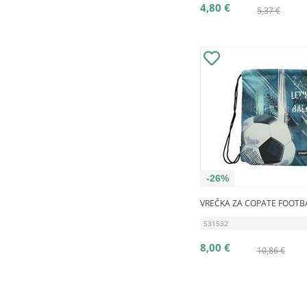
4,80 €
5,37 €
-26%
VREČKA ZA COPATE FOOTB
531532
8,00 €
10,86 €