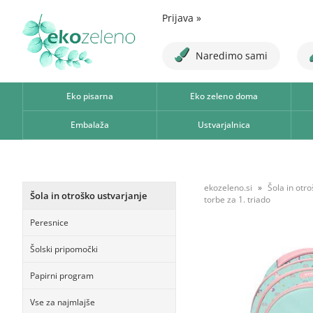
Prijava
»
Naredimo sami
Eko pisarna
Eko zeleno doma
Embalaža
Ustvarjalnica
ekozeleno.si
Šola in otr
Šola in otroško ustvarjanje
torbe za 1. triado
Peresnice
Šolski pripomočki
Papirni program
Vse za najmlajše