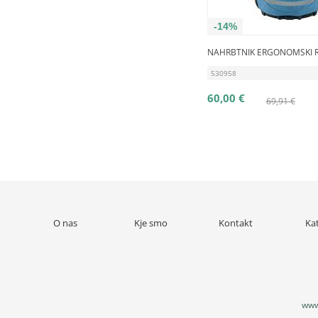
-14%
NAHRBTNIK ERGONOMSKI 
530958
60,00 €
69,91 €
O nas
Kje smo
Kontakt
Ka
www