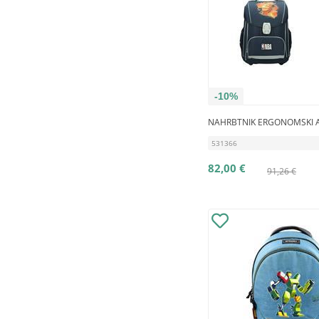
-10%
NAHRBTNIK ERGONOMSKI A
531366
82,00 €
91,26 €