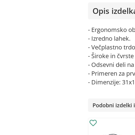
Opis izdelk
- Ergonomsko obl
- Izredno lahek.
- Večplastno trd
- Široke in čvrst
- Odsevni deli n
- Primeren za prv
- Dimenzije: 31x
Podobni izdelki i