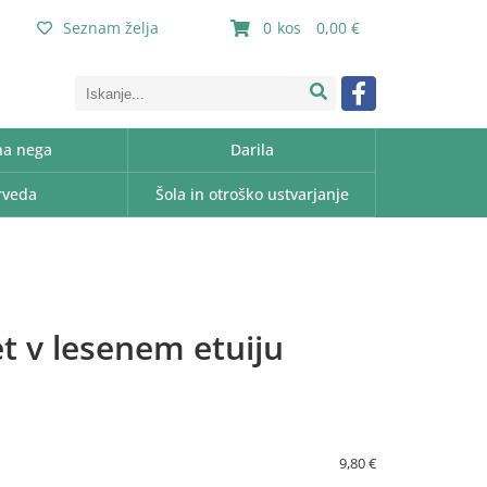
Seznam želja
0
0,00
a nega
Darila
rveda
Šola in otroško ustvarjanje
et v lesenem etuiju
9,80 €