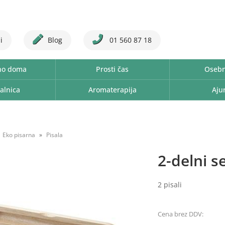
i
Blog
01 560 87 18
no doma
Prosti čas
Osebn
alnica
Aromaterapija
Aju
Eko pisarna
Pisala
2-delni s
2 pisali
Cena brez DDV: