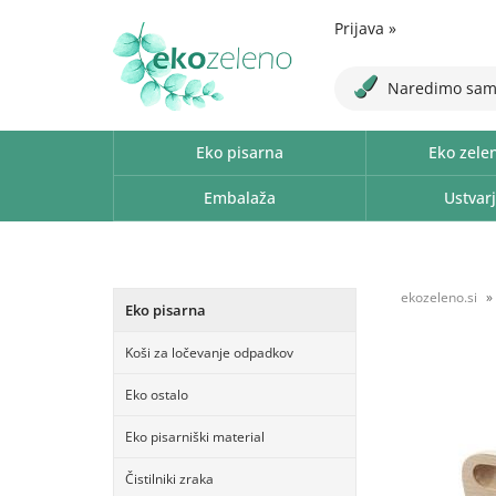
Prijava
»
Naredimo sam
Eko pisarna
Eko zele
Embalaža
Ustvarj
ekozeleno.si
Eko pisarna
Koši za ločevanje odpadkov
Eko ostalo
Eko pisarniški material
Čistilniki zraka