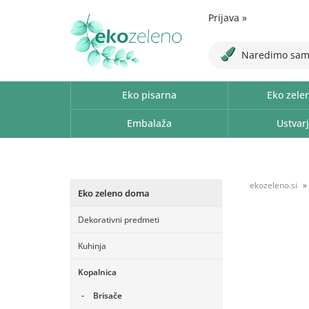
Prijava
»
Naredimo sam
Eko pisarna
Eko zele
Embalaža
Ustvarj
ekozeleno.si
Eko zeleno doma
Dekorativni predmeti
Kuhinja
Kopalnica
Brisače