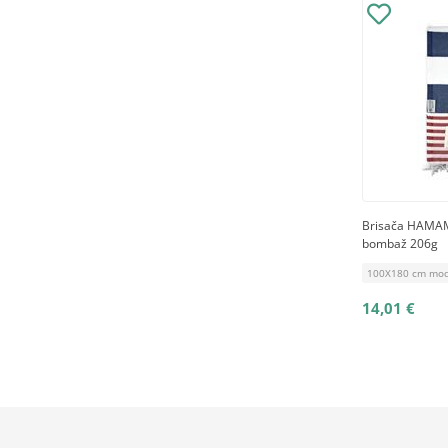
Brisača HAMA
bombaž 206g
100X180 cm mod
14,01 €