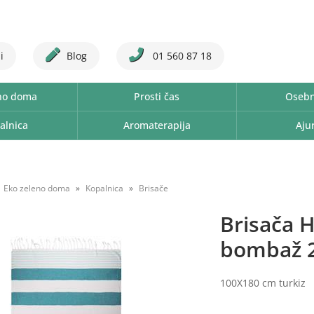
i
Blog
01 560 87 18
no doma
Prosti čas
Osebn
alnica
Aromaterapija
Aju
Eko zeleno doma
Kopalnica
Brisače
Brisača
bombaž 
100X180 cm turkiz