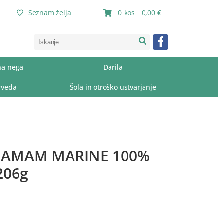
Seznam želja
0
0,00
a nega
Darila
rveda
Šola in otroško ustvarjanje
 HAMAM MARINE 100%
206g