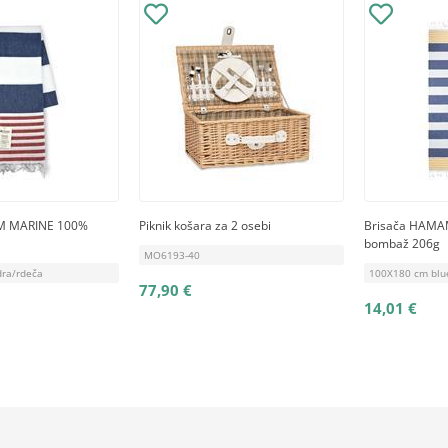
M MARINE 100%
Piknik košara za 2 osebi
Brisača HAMA
bombaž 206g
MO6193-40
ra/rdeča
100X180 cm blu
77,90 €
14,01 €