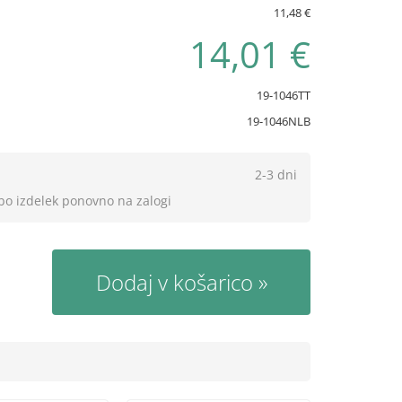
11,48 €
14,01 €
19-1046TT
19-1046NLB
2-3 dni
 bo izdelek ponovno na zalogi
Dodaj v košarico