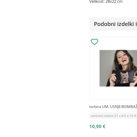
Velikost: 28x22 cm
Podobni izdelki i
torbica UM. USNJE/BOMBA
sortirani motivi 21 x 4,5 x 12 
10,90 €