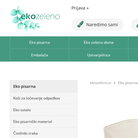
Prijava
»
Naredimo sami
Eko pisarna
Eko zeleno doma
Embalaža
Ustvarjalnica
ekozeleno.si
Eko pisarna
Eko pisarna
Koši za ločevanje odpadkov
Eko ostalo
Eko pisarniški material
Čistilniki zraka