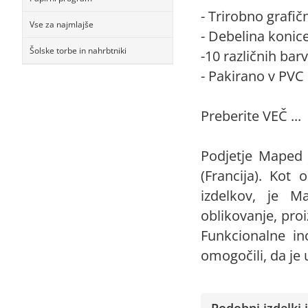
- Trirobno grafi
Vse za najmlajše
- Debelina konic
Šolske torbe in nahrbtniki
-10 različnih barv
- Pakirano v PVC 
Preberite VEČ ...
Podjetje Maped 
(Francija). Kot 
izdelkov, je Ma
oblikovanje, pro
Funkcionalne in
omogočili, da je 