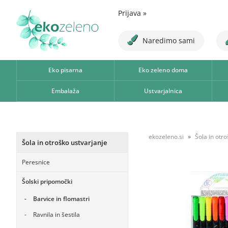
Prijava
»
Naredimo sami
Eko pisarna
Eko zeleno doma
Embalaža
Ustvarjalnica
ekozeleno.si
Šola in otr
Šola in otroško ustvarjanje
Peresnice
Šolski pripomočki
Barvice in flomastri
Ravnila in šestila