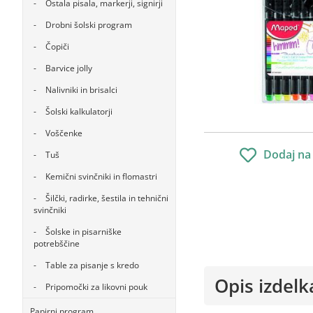
Ostala pisala, markerji, signirji
Drobni šolski program
Čopiči
Barvice jolly
Nalivniki in brisalci
Šolski kalkulatorji
Voščenke
Dodaj na
Tuš
Kemični svinčniki in flomastri
Šilčki, radirke, šestila in tehnični
svinčniki
Šolske in pisarniške
potrebščine
Table za pisanje s kredo
Opis izdelk
Pripomočki za likovni pouk
Papirni program