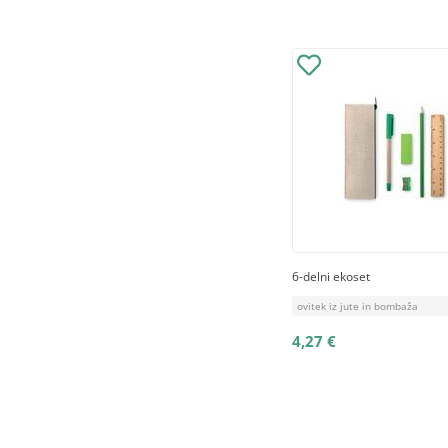
Prija
6-delni ekoset
Bodite med 
ovitek iz jute in bombaža
ponudbe in
4,27 €