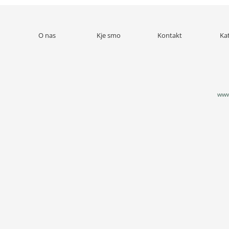
O nas
Kje smo
Kontakt
Ka
www