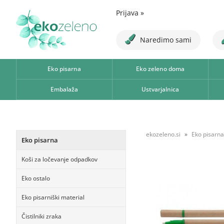
Prijava
»
Naredimo sami
Eko pisarna
Eko zeleno doma
Embalaža
Ustvarjalnica
ekozeleno.si
Eko pisarna
Eko pisarna
Koši za ločevanje odpadkov
Eko ostalo
Eko pisarniški material
Čistilniki zraka