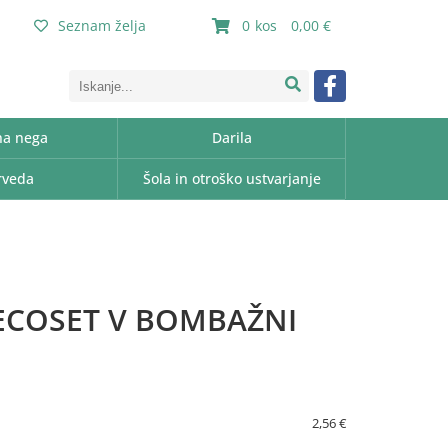
Seznam želja
0
0,00
a nega
Darila
rveda
Šola in otroško ustvarjanje
 ECOSET V BOMBAŽNI
2,56 €