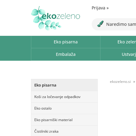
Prijava
»
Naredimo sam
Eko pisarna
Eko zele
Embalaža
Ustvarj
ekozeleno.si
Eko pisarna
Koši za ločevanje odpadkov
Eko ostalo
Eko pisarniški material
Čistilniki zraka