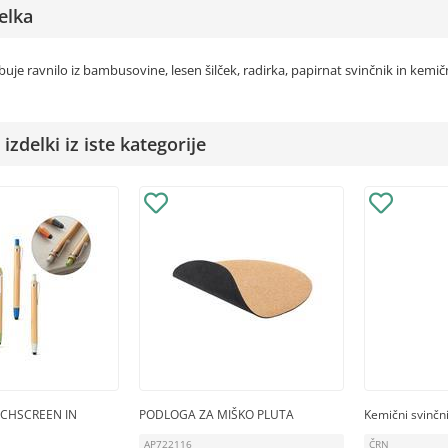
elka
buje ravnilo iz bambusovine, lesen šilček, radirka, papirnat svinčnik in kemičn
izdelki iz iste kategorije
CHSCREEN IN
PODLOGA ZA MIŠKO PLUTA
Kemični svinčni
AP722116
ČRN