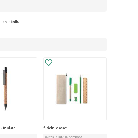
i svinčnik.
k iz plute
6-delni ekoset
ovitek iz jute in bombaža