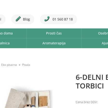
i
Blog
01 560 87 18
no doma
Prosti čas
Osebn
alnica
Aromaterapija
Aju
Eko pisarna
Pisala
6-DELNI
TORBICI
Cena brez DDV: