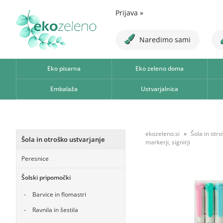
Prijava
»
Naredimo sami
Eko pisarna
Eko zeleno doma
Embalaža
Ustvarjalnica
ekozeleno.si
Šola in otr
Šola in otroško ustvarjanje
markerji, signirji
Peresnice
Šolski pripomočki
Barvice in flomastri
Ravnila in šestila