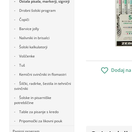
Ostala pisala, markerji, signirji
Drobni šolski program
Čopiči
Barvice jolly
Nalivniki in brisalci
Šolski kalkulatorji
Voščenke
Tuš
Dodaj na
Kemični svinčniki in flomastri
Šilčki, radirke, šestila in tehnični
svinčniki
Šolske in pisarniške
potrebščine
Table za pisanje s kredo
Pripomočki za likovni pouk
Papirni program